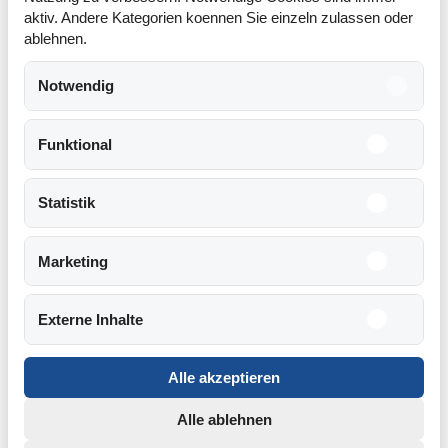
aktiv. Andere Kategorien koennen Sie einzeln zulassen oder
Fax: 06241 / 23454
ablehnen.
Am Flugplatz 12, 67547 Worms
Notwendig
Navigate
Funktional
Startseite
Für Piloten
Statistik
Anfahrt
Marketing
Kontakt
Externe Inhalte
Alle akzeptieren
© 2026
Flugplatz Worms
Alle ablehnen
Impressum
Datenschutz