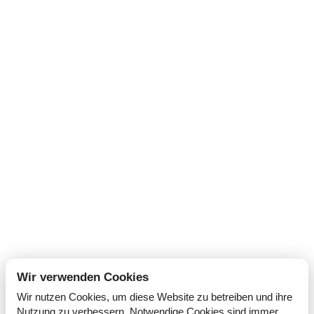
Flugplatz Worms
Der Flugplatz Worms ist ein lebendiger und
traditionsreicher Luftfahrtstandort in der Region
Rheinhessen. Mit optimaler Lage und hervorragender
Infrastruktur bieten wir privaten Piloten und professionellen
Flugsportlern ideale Voraussetzungen.
Kontakt
Wir verwenden Cookies
flugleitung@flugplatz-worms.de
Wir nutzen Cookies, um diese Website zu betreiben und ihre
Tel: 06241 / 25444
Nutzung zu verbessern. Notwendige Cookies sind immer